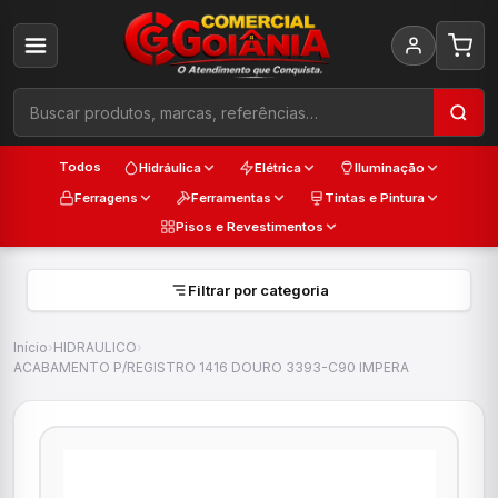
Todos
Hidráulica
Elétrica
Iluminação
Ferragens
Ferramentas
Tintas e Pintura
Pisos e Revestimentos
Filtrar por categoria
Início
›
HIDRAULICO
›
ACABAMENTO P/REGISTRO 1416 DOURO 3393-C90 IMPERA