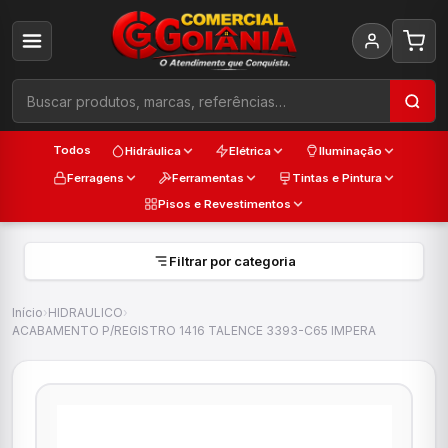
Todos
Hidráulica
Elétrica
Iluminação
Ferragens
Ferramentas
Tintas e Pintura
Pisos e Revestimentos
Filtrar por categoria
Início
›
HIDRAULICO
›
ACABAMENTO P/REGISTRO 1416 TALENCE 3393-C65 IMPERA