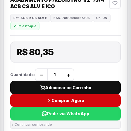
ACABAMENTO P/REGISTRO 1/2"/3/4"
ACB CS ALV E ICO
Ref:
ACB R CS ALV E
EAN: 7899848827305
Un:
UN
Em estoque
R$ 80,35
−
+
Quantidade:
Adicionar ao Carrinho
Comprar Agora
Pedir via WhatsApp
Continuar comprando