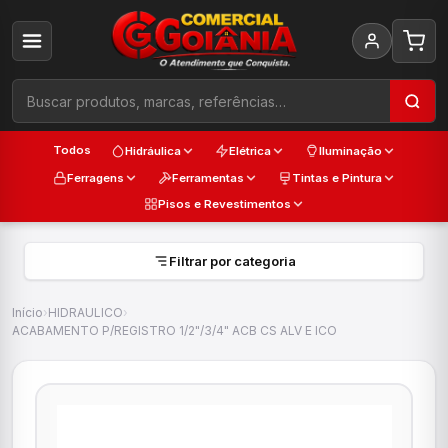
Todos
Hidráulica
Elétrica
Iluminação
Ferragens
Ferramentas
Tintas e Pintura
Pisos e Revestimentos
Filtrar por categoria
Início
›
HIDRAULICO
›
ACABAMENTO P/REGISTRO 1/2"/3/4" ACB CS ALV E ICO