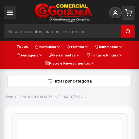
Todos
Hidráulica
Elétrica
Iluminação
Ferragens
Ferramentas
Tintas e Pintura
Pisos e Revestimentos
Filtrar por categoria
Início
›
HIDRAULICO
›
ADAPT INT 1,1/4" P/MANG.