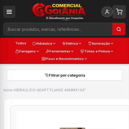
Todos
Hidráulica
Elétrica
Iluminação
Ferragens
Ferramentas
Tintas e Pintura
Pisos e Revestimentos
Filtrar por categoria
Início
›
HIDRAULICO
›
ADAPT FLANGE 40MMX1.1/4"