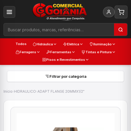
Todos
Hidráulica
Elétrica
Iluminação
Ferragens
Ferramentas
Tintas e Pintura
Pisos e Revestimentos
Filtrar por categoria
Início
›
HIDRAULICO
›
ADAPT FLANGE 20MMX1/2"