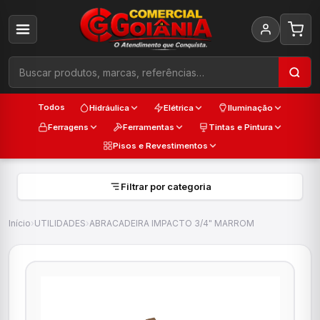
Todos
Hidráulica
Elétrica
Iluminação
Ferragens
Ferramentas
Tintas e Pintura
Pisos e Revestimentos
Filtrar por categoria
Início
›
UTILIDADES
›
ABRACADEIRA IMPACTO 3/4" MARROM