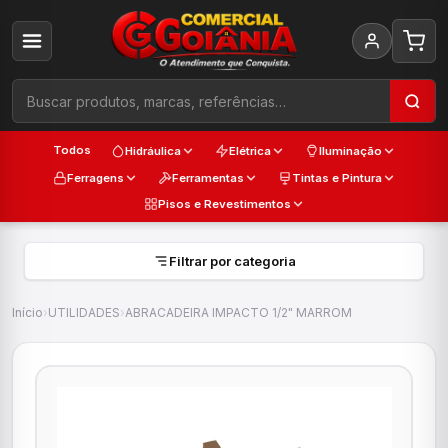
Todos
Hidráulica
Elétrica
Iluminação
Ferragens
Ferramentas
Tintas e Pintura
Pisos e Revestimentos
Filtrar por categoria
Início
›
UTILIDADES
›
ABRACADEIRA IMPACTO 1/2" MARROM