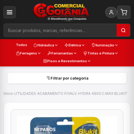
Todos
Hidráulica
Elétrica
Iluminação
Ferragens
Ferramentas
Tintas e Pintura
Pisos e Revestimentos
Filtrar por categoria
Início
›
UTILIDADES
›
ACABAMENTO P/VALV. HYDRA 4900.C.MAX BLUKIT