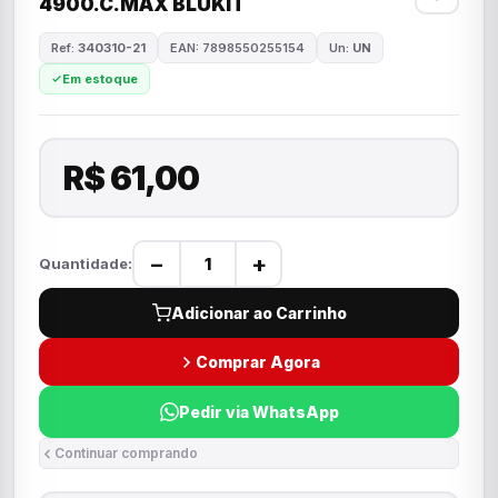
4900.C.MAX BLUKIT
Ref:
340310-21
EAN: 7898550255154
Un:
UN
Em estoque
R$ 61,00
−
+
Quantidade:
Adicionar ao Carrinho
Comprar Agora
Pedir via WhatsApp
Continuar comprando