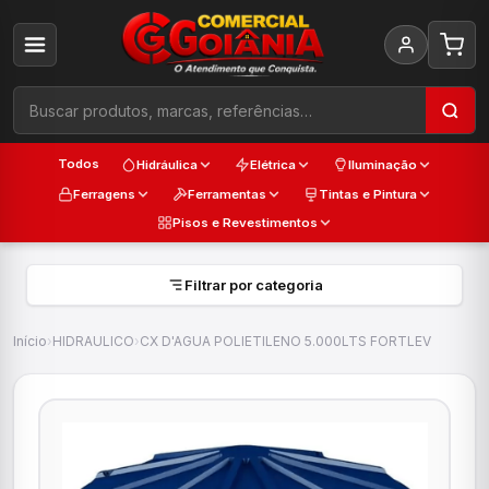
Todos
Hidráulica
Elétrica
Iluminação
Ferragens
Ferramentas
Tintas e Pintura
Pisos e Revestimentos
Filtrar por categoria
Início
›
HIDRAULICO
›
CX D'AGUA POLIETILENO 5.000LTS FORTLEV