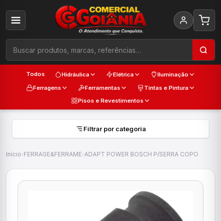
Todos
Hidráulica
Elétrica
Iluminação
Ferragens
Ferramentas
Tintas e Pintura
Pisos e Revestimentos
Filtrar por categoria
Início
›
FERRAGE&FERRAME
›
ADAPT POWER BOSCH P/SERRA COPO