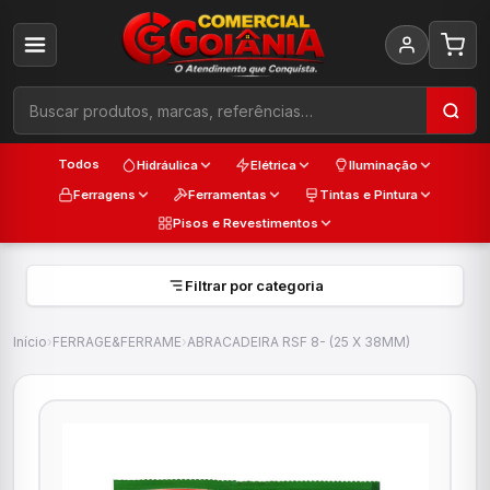
Todos
Hidráulica
Elétrica
Iluminação
Ferragens
Ferramentas
Tintas e Pintura
Pisos e Revestimentos
Filtrar por categoria
Início
›
FERRAGE&FERRAME
›
ABRACADEIRA RSF 8- (25 X 38MM)