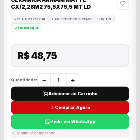
CERAMICA ARMANI MATTE
CX/2,28M2 75,5X75,5 MT LD
Ref:
GCRT75011A
EAN: 9999990109408
Un:
UN
Em estoque
R$ 48,75
−
+
Quantidade:
Adicionar ao Carrinho
Comprar Agora
Pedir via WhatsApp
Continuar comprando