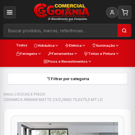
Todos
Hidráulica
Elétrica
Iluminação
Ferragens
Ferramentas
Tintas e Pintura
Pisos e Revestimentos
Filtrar por categoria
Início
›
LOUCAS E PISOS
›
CERAMICA ARMANI MATTE CX/2,28M2 75,5X75,5 MT LD