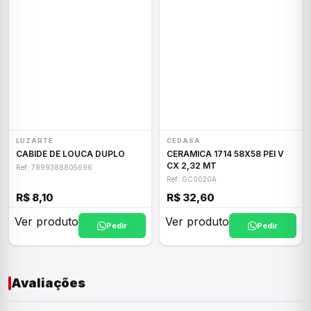
LUZARTE
CEDASA
CABIDE DE LOUCA DUPLO
CERAMICA 1714 58X58 PEI V
CX 2,32 MT
Ref: 7899388805696
Ref: GC0020A
R$ 8,10
R$ 32,60
Ver produto
Ver produto
Pedir
Pedir
Avaliações