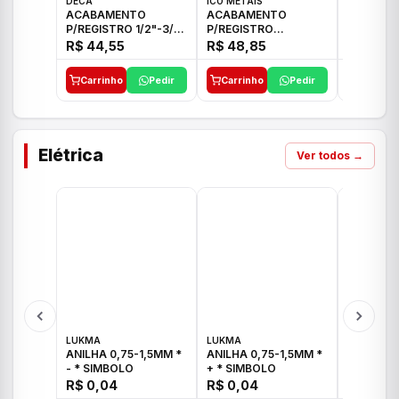
DECA
ICO METAIS
TIGRE
ACABAMENTO
ACABAMENTO
ACABAM
P/REGISTRO 1/2"-3/4"
P/REGISTRO
P/REGIS
E 1"C21.PQ DECA
1/2"-3/4"-1" ACB M
1/2"-3/4
R$ 44,55
R$ 48,85
R$ 32,9
CS 33 ICO
CROSS T
Carrinho
Pedir
Carrinho
Pedir
Carrinh
Elétrica
Ver todos →
LUKMA
LUKMA
LUKMA
ANILHA 0,75-1,5MM *
ANILHA 0,75-1,5MM *
ANILHA 0
- * SIMBOLO
+ * SIMBOLO
R$ 0,04
R$ 0,04
R$ 0,04