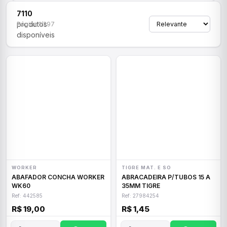
7110
produtos
Página 1/297
disponíveis
WORKER
TIGRE MAT. E SO
ABAFADOR CONCHA WORKER
ABRACADEIRA P/TUBOS 15 A
WK60
35MM TIGRE
Ref: 442585
Ref: 27984254
R$ 19,00
R$ 1,45