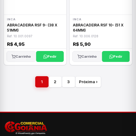
INCA
INCA
ABRACADEIRA RSF 9- (38 X
ABRACADEIRA RSF 10- (51 X
51MM)
64MM)
Ref: 10.001.0097
Ref: 10.006.0128
R$ 4,95
R$ 5,90
Carrinho
Pedir
Carrinho
Pedir
1
2
3
Próxima ›