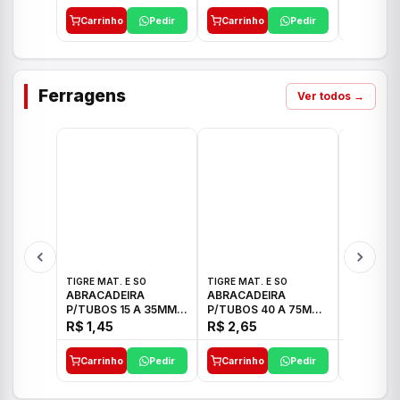
Carrinho
Pedir
Carrinho
Pedir
Carrinh
Ferragens
Ver todos →
TIGRE MAT. E SO
TIGRE MAT. E SO
TIGRE MAT
ABRACADEIRA
ABRACADEIRA
ABRACAD
P/TUBOS 15 A 35MM
P/TUBOS 40 A 75MM
P/TUBOS 
TIGRE
TIGRE
TIGRE
R$ 1,45
R$ 2,65
R$ 6,05
Carrinho
Pedir
Carrinho
Pedir
Carrinh