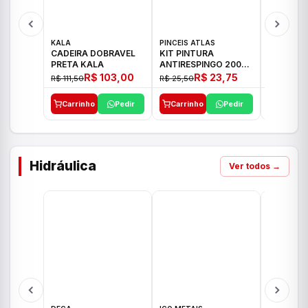
KALA
PINCEIS ATLAS
BOSCH
CADEIRA DOBRAVEL
KIT PINTURA
PARAFUS
PRETA KALA
ANTIRESPINGO 2003
FURADEI
ATLAS 03 PCS
12V GSR 
R$ 103,00
R$ 23,75
R$ 111,50
R$ 25,50
R$ 477,00
Carrinho
Pedir
Carrinho
Pedir
Carrinh
Hidráulica
Ver todos →