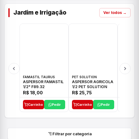
Jardim e Irrigação
Ver todos →
FAMASTIL TAURUS
PET SOLUTION
IMPLEBRA
ASPERSOR FAMASTIL
ASPERSOR AGRICOLA
ASPERSO
1/2" F89.32
1/2 PET SOLUTION
3/4 IMPL
R$ 18,00
R$ 25,75
R$ 26,3
Carrinho
Pedir
Carrinho
Pedir
Carrinh
Filtrar por categoria