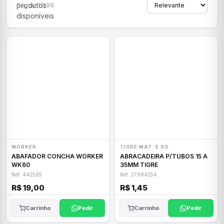
produtos
Página 1/296
disponíveis
WORKER
TIGRE MAT. E SO
ABAFADOR CONCHA WORKER
ABRACADEIRA P/TUBOS 15 A
WK60
35MM TIGRE
Ref: 442585
Ref: 27984254
R$ 19,00
R$ 1,45
Carrinho
Pedir
Carrinho
Pedir