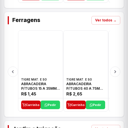
Ferragens
Ver todos →
TIGRE MAT. E SO
TIGRE MAT. E SO
TIGRE MAT
ABRACADEIRA
ABRACADEIRA
ABRACAD
P/TUBOS 15 A 35MM
P/TUBOS 40 A 75MM
P/TUBOS 
TIGRE
TIGRE
TIGRE
R$ 1,45
R$ 2,65
R$ 6,05
Carrinho
Pedir
Carrinho
Pedir
Carrinh