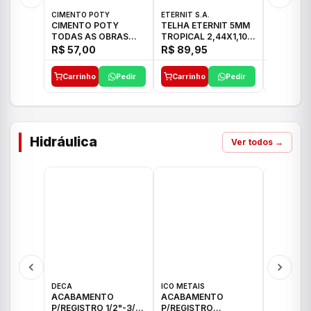
CIMENTO POTY
ETERNIT S.A.
ETERNIT S
CIMENTO POTY
TELHA ETERNIT 5MM
TELHA E
TODAS AS OBRAS
TROPICAL 2,44X1,10
ONDULAD
50KG CP-II F/32
27,10KG
48,80KG
R$ 57,00
R$ 89,95
R$ 156,
Carrinho
Pedir
Carrinho
Pedir
Carrinh
Hidráulica
Ver todos →
DECA
ICO METAIS
TIGRE
ACABAMENTO
ACABAMENTO
ACABAM
P/REGISTRO 1/2"-3/4"
P/REGISTRO
P/REGIS