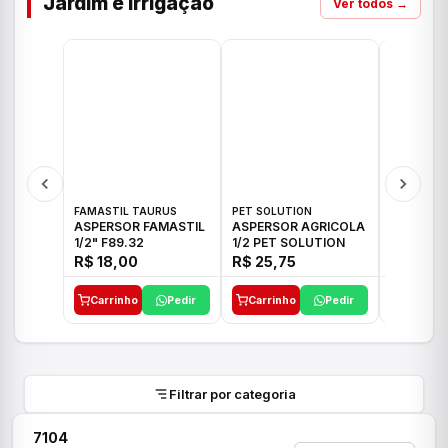
Jardim e Irrigação
Ver todos →
FAMASTIL TAURUS
PET SOLUTION
IMPLEBRA
ASPERSOR FAMASTIL
ASPERSOR AGRICOLA
ASPERSO
1/2" F89.32
1/2 PET SOLUTION
3/4 IMPL
R$ 18,00
R$ 25,75
R$ 26,3
Carrinho
Pedir
Carrinho
Pedir
Carrinh
Filtrar por categoria
7104