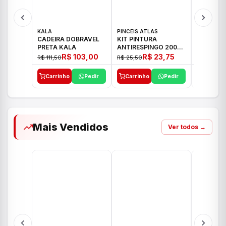
KALA
PINCEIS ATLAS
BOSCH
CADEIRA DOBRAVEL
KIT PINTURA
PARAFUS
PRETA KALA
ANTIRESPINGO 2003
FURADEI
ATLAS 03 PCS
12V GSR 
R$ 103,00
R$ 23,75
R$ 111,50
R$ 25,50
R$ 477,00
Carrinho
Pedir
Carrinho
Pedir
Carrinh
Mais Vendidos
Ver todos →