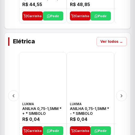
E 1"C21.PQ DECA
1/2"-3/4"-1" ACB M
1/2"-3/4
R$ 44,55
R$ 48,85
R$ 32,9
CS 33 ICO
CROSS T
Carrinho
Pedir
Carrinho
Pedir
Carrinh
Elétrica
Ver todos →
LUKMA
LUKMA
LUKMA
ANILHA 0,75-1,5MM *
ANILHA 0,75-1,5MM *
ANILHA 0
+ * SIMBOLO
- * SIMBOLO
R$ 0,04
R$ 0,04
R$ 0,04
Carrinho
Pedir
Carrinho
Pedir
Carrinh