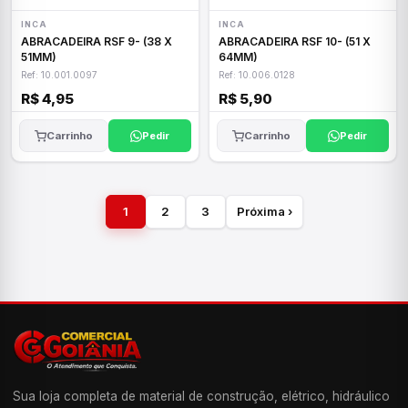
INCA
INCA
ABRACADEIRA RSF 9- (38 X
ABRACADEIRA RSF 10- (51 X
51MM)
64MM)
Ref: 10.001.0097
Ref: 10.006.0128
R$ 4,95
R$ 5,90
Carrinho
Pedir
Carrinho
Pedir
1
2
3
Próxima ›
Sua loja completa de material de construção, elétrico, hidráulico